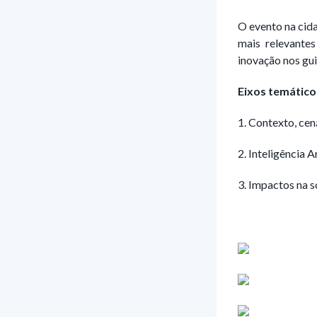
O evento na cida
mais relevante
inovação nos guia
Eix
1. Contexto, cen
2. Inteligência A
3. Impactos na s