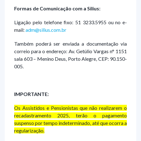
Formas de Comunicação com a Silius:
Ligação pelo telefone fixo: 51 3233.5955 ou no e-
mail:
adm@silius.com.br
Também poderá ser enviada a documentação via
correio para o endereço: Av. Getúlio Vargas n° 1151
sala 603 – Menino Deus, Porto Alegre, CEP: 90.150-
005.
IMPORTANTE:
Os Assistidos e Pensionistas que não realizarem o
recadastramento 2025, terão o pagamento
suspenso por tempo indeterminado, até que ocorra a
regularização.