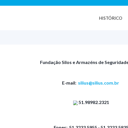
HISTÓRICO
Fundação Silos e Armazéns de Seguridade
E-mail:
silius@silius.com.br
51.98982.2321
Fones: 51.3233.5955 - 51.3233.583